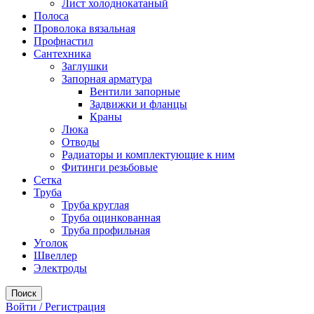
Лист холоднокатаный
Полоса
Проволока вязальная
Профнастил
Сантехника
Заглушки
Запорная арматура
Вентили запорные
Задвижки и фланцы
Краны
Люка
Отводы
Радиаторы и комплектующие к ним
Фитинги резьбовые
Сетка
Труба
Труба круглая
Труба оцинкованная
Труба профильная
Уголок
Швеллер
Электроды
Поиск
Войти / Регистрация