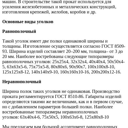
машин. В строительстве такой прокат используется для
усиления железобетонных и металлических конструкций,
изготовления крепежей, желобов, коробов и др.
Основные виды уголков
Равнополочный
Такой уголок имеет две полки одинаковой ширины и
толщины. Изготовление осуществляется согласно ГОСТ 8509-
93. Ширина изделий составляет 20–200 мм, толщина– от 3 до
20 мм. Наиболее востребованы следующие типоразмеры
равнополочных уголков: 25х25х4, 32х32х4, 40х40х4, 50х50х4-
5, 63х63х5-6, 75х75х5-8, 80х80х6, 90х90х7, 100х100х8-10,
125х125х8-12, 140х140х9-10, 160х160х10-16, 200х200х12-16.
Неравнополочный
Ширина полок таких уголков не одинаковая. Производство
проката регламентируется ГОСТ 8510-86. Габариты изделий
определяются такими же величинами, как и в первом случае,
но с добавлением параметров большей полки. Наиболее
востребованные типоразмеры неравнополочных
уголков: 63х40х4-6, 75х50х5, 100х63х6-8, 125х80х8-10
Мы предлагаем вам большой ассортимент равнополочных