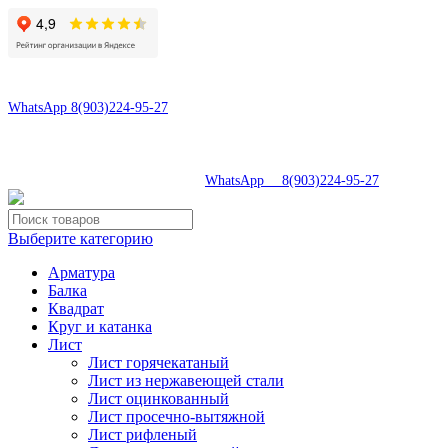
8(496)547-69-81
8(903)224-95-27
WhatsApp 8(903)224-95-27
tdsaturn@yandex.ru
Московская область, г.Сергиев Посад, Скобяное ш., д. 5А
8(496)547-69-81
|
WhatsApp 8(903)224-95-27
Выберите категорию
Арматура
Балка
Квадрат
Круг и катанка
Лист
Лист горячекатаный
Лист из нержавеющей стали
Лист оцинкованный
Лист просечно-вытяжной
Лист рифленый