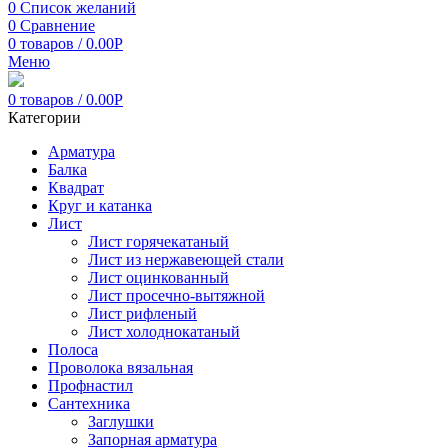
0
Список желаний
0
Сравнение
0
товаров
/
0.00
Р
Меню
0
товаров
/
0.00
Р
Категории
Арматура
Балка
Квадрат
Круг и катанка
Лист
Лист горячекатаный
Лист из нержавеющей стали
Лист оцинкованный
Лист просечно-вытяжной
Лист рифленый
Лист холоднокатаный
Полоса
Проволока вязальная
Профнастил
Сантехника
Заглушки
Запорная арматура