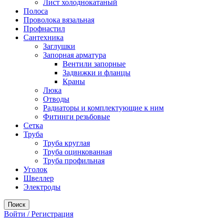
Лист холоднокатаный
Полоса
Проволока вязальная
Профнастил
Сантехника
Заглушки
Запорная арматура
Вентили запорные
Задвижки и фланцы
Краны
Люка
Отводы
Радиаторы и комплектующие к ним
Фитинги резьбовые
Сетка
Труба
Труба круглая
Труба оцинкованная
Труба профильная
Уголок
Швеллер
Электроды
Поиск
Войти / Регистрация