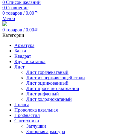
0
Список желаний
0
Сравнение
0
товаров
/
0.00
Р
Меню
0
товаров
/
0.00
Р
Категории
Арматура
Балка
Квадрат
Круг и катанка
Лист
Лист горячекатаный
Лист из нержавеющей стали
Лист оцинкованный
Лист просечно-вытяжной
Лист рифленый
Лист холоднокатаный
Полоса
Проволока вязальная
Профнастил
Сантехника
Заглушки
Запорная арматура