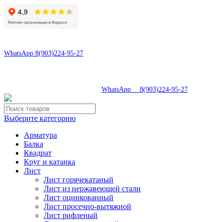
8(496)547-69-81
8(903)224-95-27
WhatsApp 8(903)224-95-27
tdsaturn@yandex.ru
Московская область, г.Сергиев Посад, Скобяное ш., д. 5А
8(496)547-69-81
|
WhatsApp 8(903)224-95-27
Выберите категорию
Арматура
Балка
Квадрат
Круг и катанка
Лист
Лист горячекатаный
Лист из нержавеющей стали
Лист оцинкованный
Лист просечно-вытяжной
Лист рифленый