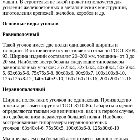
машин. В строительстве такой прокат используется для
усиления железобетонных и металлических конструкций,
изготовления крепежей, желобов, коробов и др.
Основные виды уголков
Равнополочный
Такой уголок имеет две полки одинаковой ширины и
толщины. Изготовление осуществляется согласно ГОСТ 8509-
93. Ширина изделий составляет 20–200 мм, толщина– от 3 до
20 мм. Наиболее востребованы следующие типоразмеры
равнополочных уголков: 25х25х4, 32х32х4, 40х40х4, 50х50х4-
5, 63х63х5-6, 75х75х5-8, 80х80х6, 90х90х7, 100х100х8-10,
125х125х8-12, 140х140х9-10, 160х160х10-16, 200х200х12-16.
Неравнополочный
Ширина полок таких уголков не одинаковая. Производство
проката регламентируется ГОСТ 8510-86. Габариты изделий
определяются такими же величинами, как и в первом случае,
но с добавлением параметров большей полки. Наиболее
востребованные типоразмеры неравнополочных
уголков: 63х40х4-6, 75х50х5, 100х63х6-8, 125х80х8-10
Мы предлагаем вам большой ассортимент равнополочных