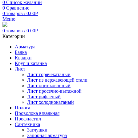
0
Список желаний
0
Сравнение
0
товаров
/
0.00
Р
Меню
0
товаров
/
0.00
Р
Категории
Арматура
Балка
Квадрат
Круг и катанка
Лист
Лист горячекатаный
Лист из нержавеющей стали
Лист оцинкованный
Лист просечно-вытяжной
Лист рифленый
Лист холоднокатаный
Полоса
Проволока вязальная
Профнастил
Сантехника
Заглушки
Запорная арматура