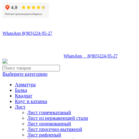
8(496)547-69-81
8(903)224-95-27
WhatsApp 8(903)224-95-27
tdsaturn@yandex.ru
Московская область, г.Сергиев Посад, Скобяное ш., д. 5А
8(496)547-69-81
|
WhatsApp 8(903)224-95-27
Выберите категорию
Арматура
Балка
Квадрат
Круг и катанка
Лист
Лист горячекатаный
Лист из нержавеющей стали
Лист оцинкованный
Лист просечно-вытяжной
Лист рифленый