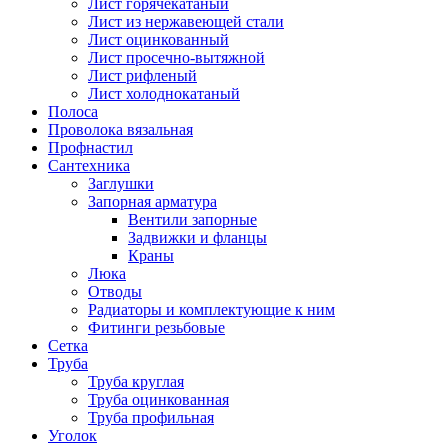
Лист горячекатаный
Лист из нержавеющей стали
Лист оцинкованный
Лист просечно-вытяжной
Лист рифленый
Лист холоднокатаный
Полоса
Проволока вязальная
Профнастил
Сантехника
Заглушки
Запорная арматура
Вентили запорные
Задвижки и фланцы
Краны
Люка
Отводы
Радиаторы и комплектующие к ним
Фитинги резьбовые
Сетка
Труба
Труба круглая
Труба оцинкованная
Труба профильная
Уголок