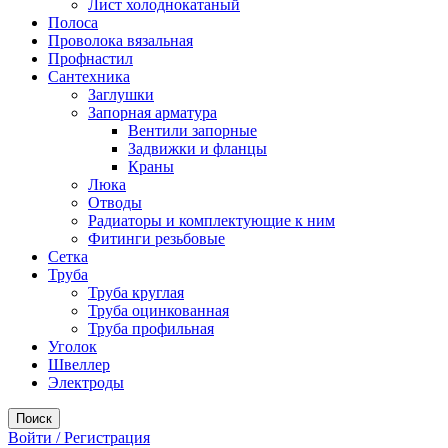
Лист холоднокатаный
Полоса
Проволока вязальная
Профнастил
Сантехника
Заглушки
Запорная арматура
Вентили запорные
Задвижки и фланцы
Краны
Люка
Отводы
Радиаторы и комплектующие к ним
Фитинги резьбовые
Сетка
Труба
Труба круглая
Труба оцинкованная
Труба профильная
Уголок
Швеллер
Электроды
Поиск
Войти / Регистрация