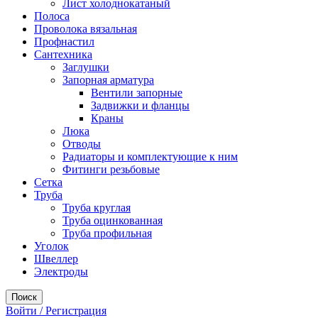
Лист холоднокатаный
Полоса
Проволока вязальная
Профнастил
Сантехника
Заглушки
Запорная арматура
Вентили запорные
Задвижки и фланцы
Краны
Люка
Отводы
Радиаторы и комплектующие к ним
Фитинги резьбовые
Сетка
Труба
Труба круглая
Труба оцинкованная
Труба профильная
Уголок
Швеллер
Электроды
Поиск
Войти / Регистрация