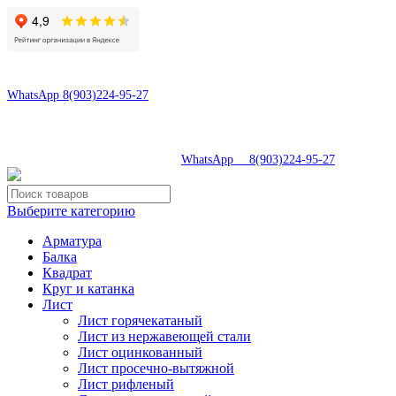
8(496)547-69-81
8(903)224-95-27
WhatsApp 8(903)224-95-27
tdsaturn@yandex.ru
Московская область, г.Сергиев Посад, Скобяное ш., д. 5А
8(496)547-69-81
|
WhatsApp 8(903)224-95-27
Выберите категорию
Арматура
Балка
Квадрат
Круг и катанка
Лист
Лист горячекатаный
Лист из нержавеющей стали
Лист оцинкованный
Лист просечно-вытяжной
Лист рифленый