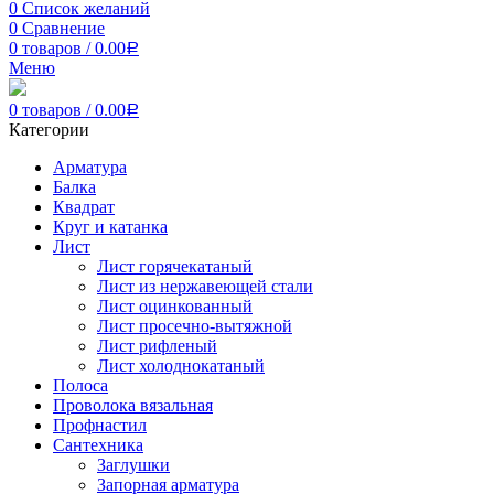
0
Список желаний
0
Сравнение
0
товаров
/
0.00
Р
Меню
0
товаров
/
0.00
Р
Категории
Арматура
Балка
Квадрат
Круг и катанка
Лист
Лист горячекатаный
Лист из нержавеющей стали
Лист оцинкованный
Лист просечно-вытяжной
Лист рифленый
Лист холоднокатаный
Полоса
Проволока вязальная
Профнастил
Сантехника
Заглушки
Запорная арматура