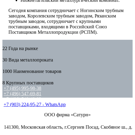
Нижнетагильский металлургический комбинат.
Сегодня компания сотрудничает с Ногинским трубным
заводом, Королевским трубным заводом, Рязанским
трубным заводом, сотрудничает с крупными
поставщиками, входящими в Российский Союз
Поставщиков Металлопродукции (РСПМ).
22
Года на рынке
30
Вида металлопроката
1000
Наименование товаров
8
Крупных поставщиков
+7 (495) 995-98-38
+7 (496) 547-69-81
+7 (496) 540-49-02
+7 (903) 224-95-27 - WhatsApp
ООО фирма «Сатурн»
141300, Московская область, г.Сергиев Посад, Скобяное ш., д.