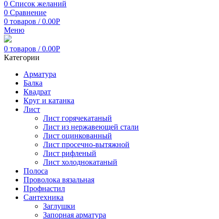
0
Список желаний
0
Сравнение
0
товаров
/
0.00
Р
Меню
0
товаров
/
0.00
Р
Категории
Арматура
Балка
Квадрат
Круг и катанка
Лист
Лист горячекатаный
Лист из нержавеющей стали
Лист оцинкованный
Лист просечно-вытяжной
Лист рифленый
Лист холоднокатаный
Полоса
Проволока вязальная
Профнастил
Сантехника
Заглушки
Запорная арматура