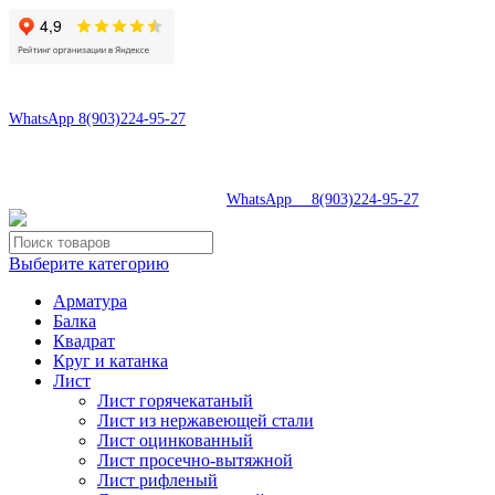
8(496)547-69-81
8(903)224-95-27
WhatsApp 8(903)224-95-27
tdsaturn@yandex.ru
Московская область, г.Сергиев Посад, Скобяное ш., д. 5А
8(496)547-69-81
|
WhatsApp 8(903)224-95-27
Выберите категорию
Арматура
Балка
Квадрат
Круг и катанка
Лист
Лист горячекатаный
Лист из нержавеющей стали
Лист оцинкованный
Лист просечно-вытяжной
Лист рифленый