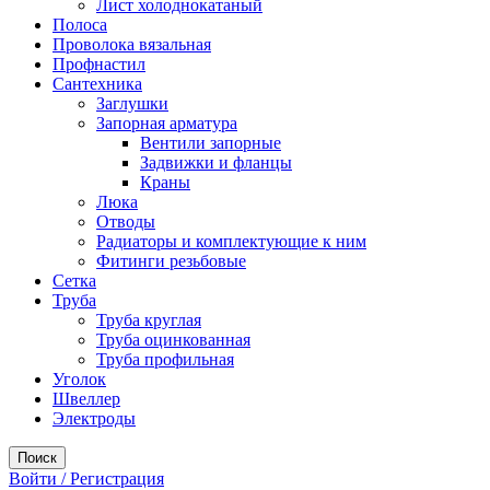
Лист холоднокатаный
Полоса
Проволока вязальная
Профнастил
Сантехника
Заглушки
Запорная арматура
Вентили запорные
Задвижки и фланцы
Краны
Люка
Отводы
Радиаторы и комплектующие к ним
Фитинги резьбовые
Сетка
Труба
Труба круглая
Труба оцинкованная
Труба профильная
Уголок
Швеллер
Электроды
Поиск
Войти / Регистрация