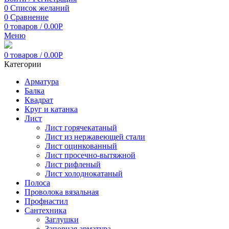
0
Список желаний
0
Сравнение
0
товаров
/
0.00
Р
Меню
0
товаров
/
0.00
Р
Категории
Арматура
Балка
Квадрат
Круг и катанка
Лист
Лист горячекатаный
Лист из нержавеющей стали
Лист оцинкованный
Лист просечно-вытяжной
Лист рифленый
Лист холоднокатаный
Полоса
Проволока вязальная
Профнастил
Сантехника
Заглушки
Запорная арматура