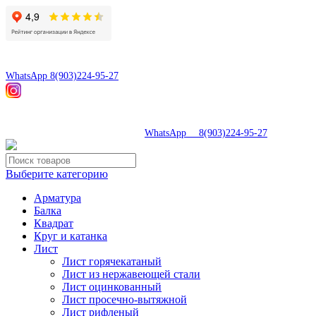
8(496)547-69-81
8(903)224-95-27
WhatsApp 8(903)224-95-27
tdsaturn@yandex.ru
Московская область, г.Сергиев Посад, Скобяное ш., д. 5А
8(496)547-69-81
|
WhatsApp 8(903)224-95-27
Выберите категорию
Арматура
Балка
Квадрат
Круг и катанка
Лист
Лист горячекатаный
Лист из нержавеющей стали
Лист оцинкованный
Лист просечно-вытяжной
Лист рифленый