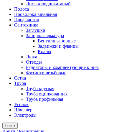
Лист холоднокатаный
Полоса
Проволока вязальная
Профнастил
Сантехника
Заглушки
Запорная арматура
Вентили запорные
Задвижки и фланцы
Краны
Люка
Отводы
Радиаторы и комплектующие к ним
Фитинги резьбовые
Сетка
Труба
Труба круглая
Труба оцинкованная
Труба профильная
Уголок
Швеллер
Электроды
Поиск
Войти / Регистрация