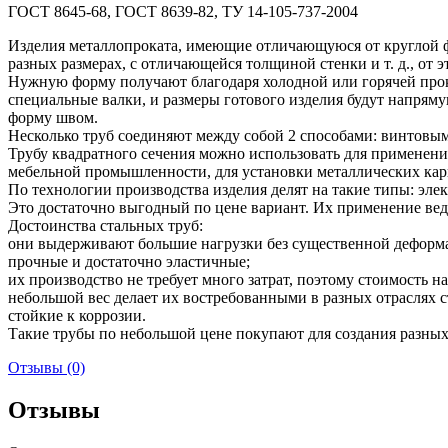
ГОСТ 8645-68, ГОСТ 8639-82, ТУ 14-105-737-2004
Изделия металлопроката, имеющие отличающуюся от круглой ф
разных размерах, с отличающейся толщиной стенки и т. д., от 
Нужную форму получают благодаря холодной или горячей прока
специальные валки, и размеры готового изделия будут напряму
форму швом.
Несколько труб соединяют между собой 2 способами: винтовы
Трубу квадратного сечения можно использовать для применения
мебельной промышленности, для установки металлических карк
По технологии производства изделия делят на такие типы: эл
Это достаточно выгодный по цене вариант. Их применение вед
Достоинства стальных труб:
они выдерживают большие нагрузки без существенной деформ
прочные и достаточно эластичные;
их производство не требует много затрат, поэтому стоимость н
небольшой вес делает их востребованными в разных отраслях с
стойкие к коррозии.
Такие трубы по небольшой цене покупают для создания разных 
Отзывы (0)
Отзывы