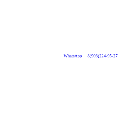
8(496)547-69-81
|
WhatsApp 8(903)224-95-27