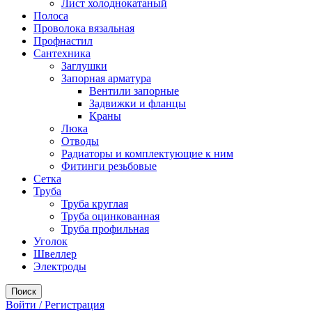
Лист холоднокатаный
Полоса
Проволока вязальная
Профнастил
Сантехника
Заглушки
Запорная арматура
Вентили запорные
Задвижки и фланцы
Краны
Люка
Отводы
Радиаторы и комплектующие к ним
Фитинги резьбовые
Сетка
Труба
Труба круглая
Труба оцинкованная
Труба профильная
Уголок
Швеллер
Электроды
Поиск
Войти / Регистрация