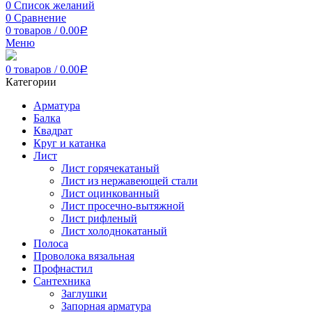
0
Список желаний
0
Сравнение
0
товаров
/
0.00
Р
Меню
0
товаров
/
0.00
Р
Категории
Арматура
Балка
Квадрат
Круг и катанка
Лист
Лист горячекатаный
Лист из нержавеющей стали
Лист оцинкованный
Лист просечно-вытяжной
Лист рифленый
Лист холоднокатаный
Полоса
Проволока вязальная
Профнастил
Сантехника
Заглушки
Запорная арматура