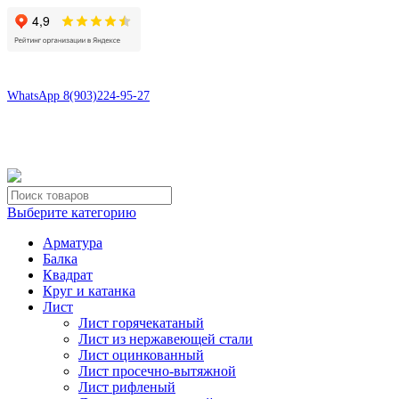
8(496)547-69-81
8(903)224-95-27
WhatsApp 8(903)224-95-27
tdsaturn@yandex.ru
Московская область, г.Сергиев Посад, Скобяное ш., д. 5А
Выберите категорию
Арматура
Балка
Квадрат
Круг и катанка
Лист
Лист горячекатаный
Лист из нержавеющей стали
Лист оцинкованный
Лист просечно-вытяжной
Лист рифленый