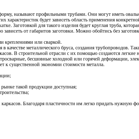
орму, называют профильными трубами. Они могут иметь овальн
этих характеристик будет зависеть область применения конкретно
тке. Заготовкой для такого изделия будет круглая труба, кото
ю зависеть от габаритов заготовки. Можно обойтись без заготов
ми креплениями или сваркой.
 в качестве металлического бруса, создания трубопроводов. Та
асов. В строительной отрасли с их помощью создаются легкие 
ектросварные, бесшовные холодной или горячей деформации, эл
ет к существенной экономии стоимости металла.
ации;
а рынке такой продукции доступная;
троительства;
каркасов. Благодаря пластичности им легко придать нужную фор