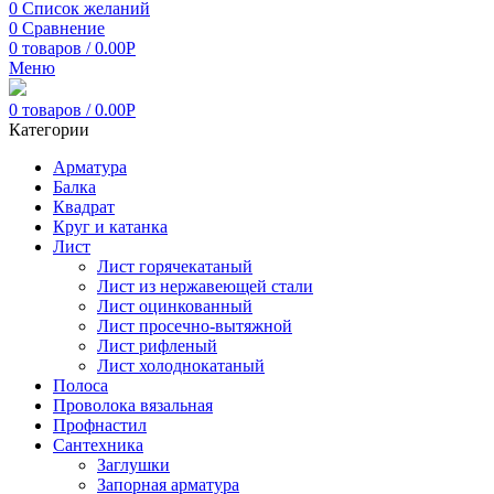
0
Список желаний
0
Сравнение
0
товаров
/
0.00
Р
Меню
0
товаров
/
0.00
Р
Категории
Арматура
Балка
Квадрат
Круг и катанка
Лист
Лист горячекатаный
Лист из нержавеющей стали
Лист оцинкованный
Лист просечно-вытяжной
Лист рифленый
Лист холоднокатаный
Полоса
Проволока вязальная
Профнастил
Сантехника
Заглушки
Запорная арматура