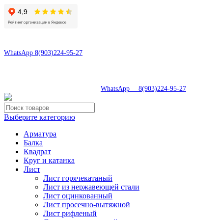
8(496)547-69-81
8(903)224-95-27
WhatsApp 8(903)224-95-27
tdsaturn@yandex.ru
Московская область, г.Сергиев Посад, Скобяное ш., д. 5А
8(496)547-69-81
|
WhatsApp 8(903)224-95-27
Выберите категорию
Арматура
Балка
Квадрат
Круг и катанка
Лист
Лист горячекатаный
Лист из нержавеющей стали
Лист оцинкованный
Лист просечно-вытяжной
Лист рифленый