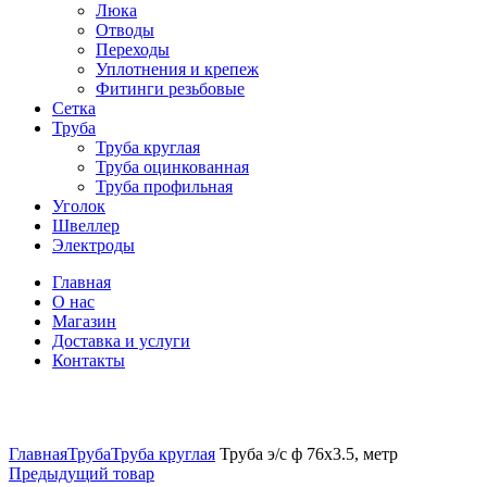
Люка
Отводы
Переходы
Уплотнения и крепеж
Фитинги резьбовые
Сетка
Труба
Труба круглая
Труба оцинкованная
Труба профильная
Уголок
Швеллер
Электроды
Главная
О нас
Магазин
Доставка и услуги
Контакты
Нажмите, чтобы увеличить
Главная
Труба
Труба круглая
Труба э/c ф 76х3.5, метр
Предыдущий товар