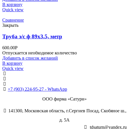
В корзину
Quick view
Сравнение
Закрыть
Труба э/c ф 89х3.5, метр
600.00
Р
Отпускается необходимое количество
Добавить в список желаний
В корзину
Quick view
+7 (495) 995-98-38
+7 (496) 547-69-81
+7 (496) 540-49-02
+7 (903) 224-95-27 - WhatsApp
ООО фирма «Сатурн»
141300, Московская область, г.Сергиев Посад, Скобяное ш.,
д. 5А
tdsaturn@yandex.ru