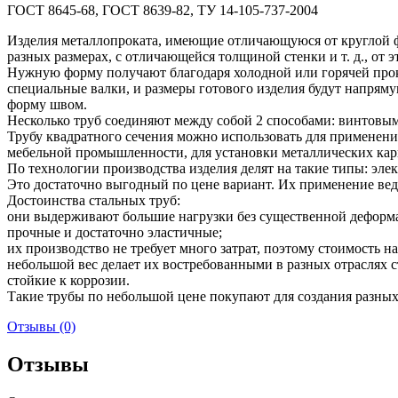
ГОСТ 8645-68, ГОСТ 8639-82, ТУ 14-105-737-2004
Изделия металлопроката, имеющие отличающуюся от круглой ф
разных размерах, с отличающейся толщиной стенки и т. д., от 
Нужную форму получают благодаря холодной или горячей прока
специальные валки, и размеры готового изделия будут напряму
форму швом.
Несколько труб соединяют между собой 2 способами: винтовы
Трубу квадратного сечения можно использовать для применения
мебельной промышленности, для установки металлических карк
По технологии производства изделия делят на такие типы: эл
Это достаточно выгодный по цене вариант. Их применение вед
Достоинства стальных труб:
они выдерживают большие нагрузки без существенной деформ
прочные и достаточно эластичные;
их производство не требует много затрат, поэтому стоимость н
небольшой вес делает их востребованными в разных отраслях с
стойкие к коррозии.
Такие трубы по небольшой цене покупают для создания разных 
Отзывы (0)
Отзывы