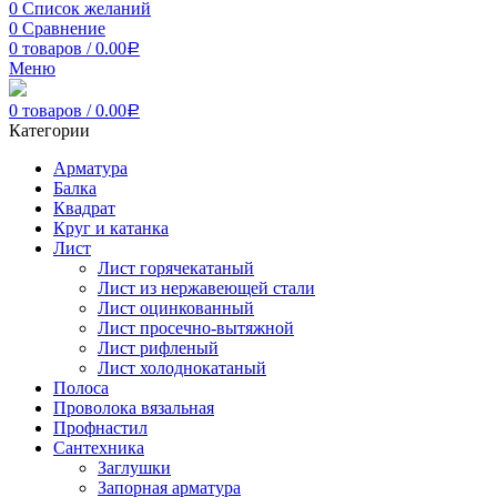
0
Список желаний
0
Сравнение
0
товаров
/
0.00
Р
Меню
0
товаров
/
0.00
Р
Категории
Арматура
Балка
Квадрат
Круг и катанка
Лист
Лист горячекатаный
Лист из нержавеющей стали
Лист оцинкованный
Лист просечно-вытяжной
Лист рифленый
Лист холоднокатаный
Полоса
Проволока вязальная
Профнастил
Сантехника
Заглушки
Запорная арматура