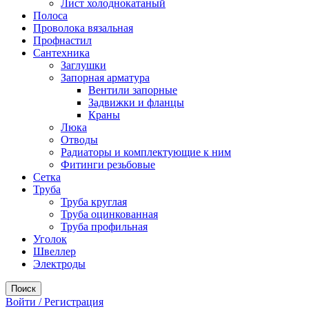
Лист холоднокатаный
Полоса
Проволока вязальная
Профнастил
Сантехника
Заглушки
Запорная арматура
Вентили запорные
Задвижки и фланцы
Краны
Люка
Отводы
Радиаторы и комплектующие к ним
Фитинги резьбовые
Сетка
Труба
Труба круглая
Труба оцинкованная
Труба профильная
Уголок
Швеллер
Электроды
Поиск
Войти / Регистрация