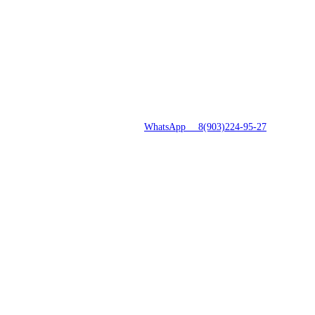
8(496)547-69-81
|
WhatsApp 8(903)224-95-27