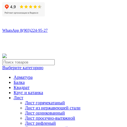
8(496)547-69-81
8(903)224-95-27
WhatsApp 8(903)224-95-27
tdsaturn@yandex.ru
Московская область, г.Сергиев Посад, Скобяное ш., д. 5А
Выберите категорию
Арматура
Балка
Квадрат
Круг и катанка
Лист
Лист горячекатаный
Лист из нержавеющей стали
Лист оцинкованный
Лист просечно-вытяжной
Лист рифленый