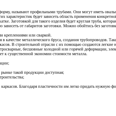
орму, называют профильными трубами. Они могут иметь овальн
этих характеристик будет зависеть область применения конкретно
тке. Заготовкой для такого изделия будет круглая труба, кото
ю зависеть от габаритов заготовки. Можно обойтись без заготов
ми креплениями или сваркой.
 в качестве металлического бруса, создания трубопроводов. Та
асов. В строительной отрасли с их помощью создаются легкие 
ектросварные, бесшовные холодной или горячей деформации, эл
ет к существенной экономии стоимости металла.
ации;
а рынке такой продукции доступная;
троительства;
каркасов. Благодаря пластичности им легко придать нужную фор