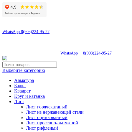
8(496)547-69-81
8(903)224-95-27
WhatsApp 8(903)224-95-27
tdsaturn@yandex.ru
Московская область, г.Сергиев Посад, Скобяное ш., д. 5А
8(496)547-69-81
|
WhatsApp 8(903)224-95-27
Выберите категорию
Арматура
Балка
Квадрат
Круг и катанка
Лист
Лист горячекатаный
Лист из нержавеющей стали
Лист оцинкованный
Лист просечно-вытяжной
Лист рифленый