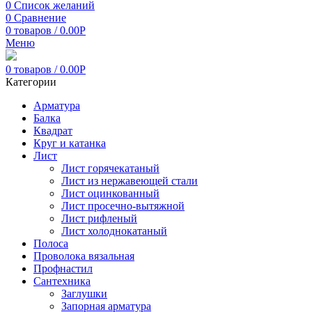
0
Список желаний
0
Сравнение
0
товаров
/
0.00
Р
Меню
0
товаров
/
0.00
Р
Категории
Арматура
Балка
Квадрат
Круг и катанка
Лист
Лист горячекатаный
Лист из нержавеющей стали
Лист оцинкованный
Лист просечно-вытяжной
Лист рифленый
Лист холоднокатаный
Полоса
Проволока вязальная
Профнастил
Сантехника
Заглушки
Запорная арматура