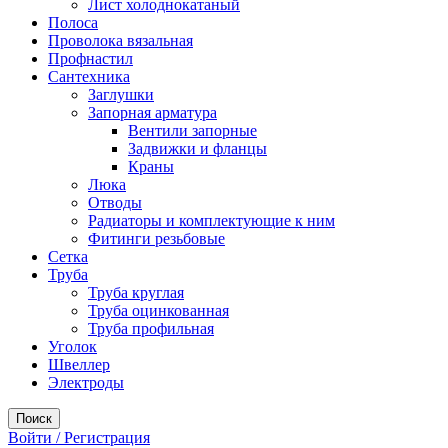
Лист холоднокатаный
Полоса
Проволока вязальная
Профнастил
Сантехника
Заглушки
Запорная арматура
Вентили запорные
Задвижки и фланцы
Краны
Люка
Отводы
Радиаторы и комплектующие к ним
Фитинги резьбовые
Сетка
Труба
Труба круглая
Труба оцинкованная
Труба профильная
Уголок
Швеллер
Электроды
Поиск
Войти / Регистрация