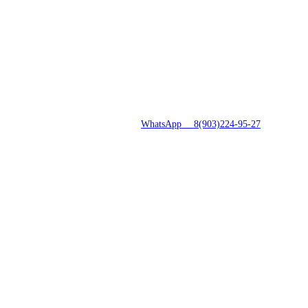
8(496)547-69-81
|
WhatsApp 8(903)224-95-27