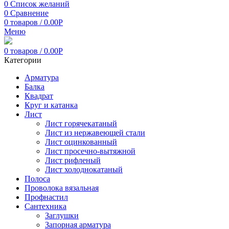
0
Список желаний
0
Сравнение
0
товаров
/
0.00
Р
Меню
0
товаров
/
0.00
Р
Категории
Арматура
Балка
Квадрат
Круг и катанка
Лист
Лист горячекатаный
Лист из нержавеющей стали
Лист оцинкованный
Лист просечно-вытяжной
Лист рифленый
Лист холоднокатаный
Полоса
Проволока вязальная
Профнастил
Сантехника
Заглушки
Запорная арматура