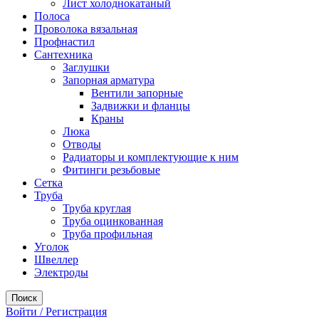
Лист холоднокатаный
Полоса
Проволока вязальная
Профнастил
Сантехника
Заглушки
Запорная арматура
Вентили запорные
Задвижки и фланцы
Краны
Люка
Отводы
Радиаторы и комплектующие к ним
Фитинги резьбовые
Сетка
Труба
Труба круглая
Труба оцинкованная
Труба профильная
Уголок
Швеллер
Электроды
Поиск
Войти / Регистрация