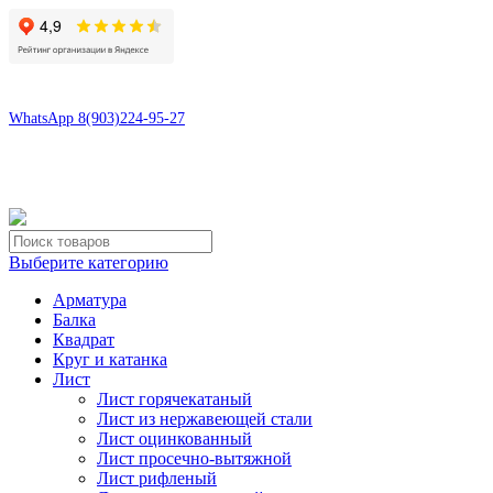
8(496)547-69-81
8(903)224-95-27
WhatsApp 8(903)224-95-27
tdsaturn@yandex.ru
Московская область, г.Сергиев Посад, Скобяное ш., д. 5А
Выберите категорию
Арматура
Балка
Квадрат
Круг и катанка
Лист
Лист горячекатаный
Лист из нержавеющей стали
Лист оцинкованный
Лист просечно-вытяжной
Лист рифленый