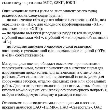
стали следующего типа 08ПС, 08КП, ЮКП.
Оцинкованные листы (цена за лист зависит от его типа)
разделяются на следующие группы:
— по назначению (это изделия общего назначения «ОН», под
окрашивание «ПК», для холодного профилирования «ХП»,
для штамповки «ХШ»);
— по уровню вытяжки (продукция разделяется на изделия
глубокой вытяжки «ВГ», глубокой «Г» и нормальной вытяжки
«Н»).
— по толщине цинкового марочного слоя различают
оцинковку с уменьшенной или нормальной толщиной («УР»
и «НР» соответственно).
Материал долговечен, обладает высокими прочностными
характеристиками, может применяться в качестве сырья для
изготовления профнастила, для штамповки, в отделочных
работах. Лист оцинкованный окрашенный используется для
сооружения заборов, отделки фасадных стен или кровельных
работ. Для изготовления водосточных систем, автомобильных
кузовов можно купить оцинковку без полимерного покрытия,
выбрав необходимую толщину и размеры изделия.
Основными производителями-поставщиками плоского
проката являются ОАО «НЛМК», ПАО «Северсталь», ОАО