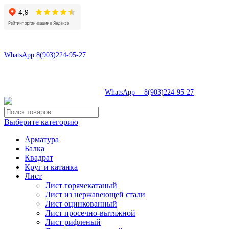
8(496)547-69-81
8(903)224-95-27
WhatsApp 8(903)224-95-27
tdsaturn@yandex.ru
Московская область, г.Сергиев Посад, Скобяное ш., д. 5А
8(496)547-69-81
|
WhatsApp 8(903)224-95-27
Выберите категорию
Арматура
Балка
Квадрат
Круг и катанка
Лист
Лист горячекатаный
Лист из нержавеющей стали
Лист оцинкованный
Лист просечно-вытяжной
Лист рифленый