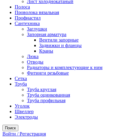
Лист холоднокатаный
Полоса
Проволока вязальная
Профнастил
Сантехника
Заглушки
Запорная арматура
Вентили запорные
Задвижки и фланцы
Краны
Люка
Отводы
Радиаторы и комплектующие к ним
Фитинги резьбовые
Сетка
Труба
Труба круглая
Труба оцинкованная
Труба профильная
Уголок
Швеллер
Электроды
Поиск
Войти / Регистрация