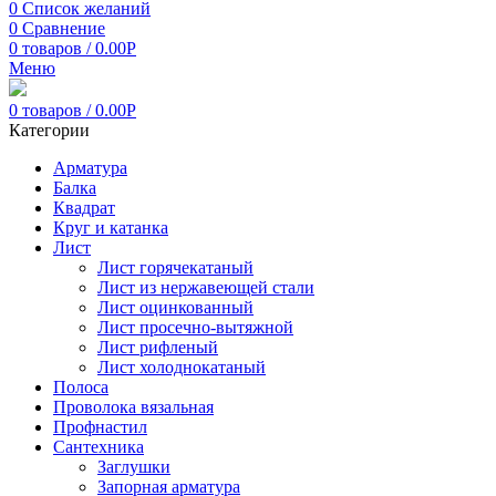
0
Список желаний
0
Сравнение
0
товаров
/
0.00
Р
Меню
0
товаров
/
0.00
Р
Категории
Арматура
Балка
Квадрат
Круг и катанка
Лист
Лист горячекатаный
Лист из нержавеющей стали
Лист оцинкованный
Лист просечно-вытяжной
Лист рифленый
Лист холоднокатаный
Полоса
Проволока вязальная
Профнастил
Сантехника
Заглушки
Запорная арматура