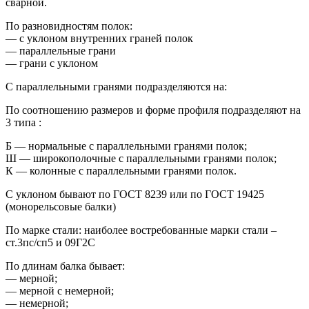
сварной.
По разновидностям полок:
— с уклоном внутренних граней полок
— параллельные грани
— грани с уклоном
С параллельными гранями подразделяются на:
По соотношению размеров и форме профиля подразделяют на
3 типа :
Б — нормальные с параллельными гранями полок;
Ш — широкополочные с параллельными гранями полок;
К — колонные с параллельными гранями полок.
С уклоном бывают по ГОСТ 8239 или по ГОСТ 19425
(монорельсовые балки)
По марке стали: наиболее востребованные марки стали –
ст.3пс/сп5 и 09Г2С
По длинам балка бывает:
— мерной;
— мерной с немерной;
— немерной;