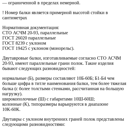
— ограниченной в пределах немерной.
! Номер балки является примерной высотой стойки в
сантиметрах
Нормативная документация:
СТО АСЧМ 20-93, параллельные
ГОСТ 26020 параллельные
ГОСТ 8239 с уклоном
ГОСТ 19425 с уклоном (монорельс).
Двутавровые балки, изготавливаемые согласно СТО АСЧМ
20-93, имеют параллельные грани полок. Такие изделия
бывают следующих разновидностей:
нормальные (Б), размеры составляют 10Б-60Б; Б1-Б4 чем
больше цифра в титле наименования балки, тем более тяжелая
балка (с более толстыми стенками, рассчитанная на большую
нагрузку).
широкополочные (Ш) с габаритами 10Ш-60Ш;
колонные (К), типоразмеры варьируются в диапазоне
10К-60К.
Двутавры с уклоном внутренних граней полок представлены
следующими разновидностями: