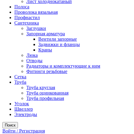
Лист холоднокатаный
Полоса
Проволока вязальная
Профнастил
Сантехника
Заглушки
Запорная арматура
Вентили запорные
Задвижки и фланцы
Краны
Люка
Отводы
Радиаторы и комплектующие к ним
Фитинги резьбовые
Сетка
Труба
Труба круглая
Труба оцинкованная
Труба профильная
Уголок
Швеллер
Электроды
Поиск
Войти / Регистрация