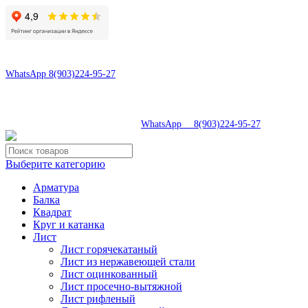
8(496)547-69-81
8(903)224-95-27
WhatsApp 8(903)224-95-27
tdsaturn@yandex.ru
Московская область, г.Сергиев Посад, Скобяное ш., д. 5А
8(496)547-69-81
|
WhatsApp 8(903)224-95-27
Выберите категорию
Арматура
Балка
Квадрат
Круг и катанка
Лист
Лист горячекатаный
Лист из нержавеющей стали
Лист оцинкованный
Лист просечно-вытяжной
Лист рифленый