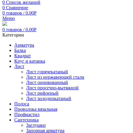
0
Список желаний
0
Сравнение
0
товаров
/
0.00
Р
Меню
0
товаров
/
0.00
Р
Категории
Арматура
Балка
Квадрат
Круг и катанка
Лист
Лист горячекатаный
Лист из нержавеющей стали
Лист оцинкованный
Лист просечно-вытяжной
Лист рифленый
Лист холоднокатаный
Полоса
Проволока вязальная
Профнастил
Сантехника
Заглушки
Запорная арматура