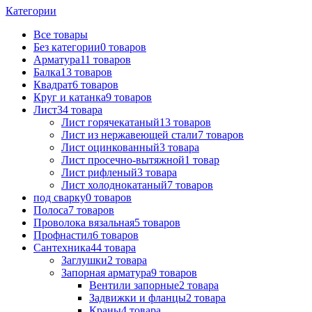
Категории
Все
товары
Без категории
0
товаров
Арматура
11
товаров
Балка
13
товаров
Квадрат
6
товаров
Круг и катанка
9
товаров
Лист
34
товара
Лист горячекатаный
13
товаров
Лист из нержавеющей стали
7
товаров
Лист оцинкованный
3
товара
Лист просечно-вытяжной
1
товар
Лист рифленый
3
товара
Лист холоднокатаный
7
товаров
под сварку
0
товаров
Полоса
7
товаров
Проволока вязальная
5
товаров
Профнастил
6
товаров
Сантехника
44
товара
Заглушки
2
товара
Запорная арматура
9
товаров
Вентили запорные
2
товара
Задвижки и фланцы
2
товара
Краны
4
товара