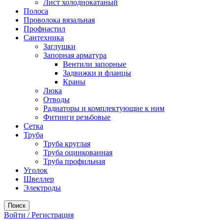
Лист холоднокатаный
Полоса
Проволока вязальная
Профнастил
Сантехника
Заглушки
Запорная арматура
Вентили запорные
Задвижки и фланцы
Краны
Люка
Отводы
Радиаторы и комплектующие к ним
Фитинги резьбовые
Сетка
Труба
Труба круглая
Труба оцинкованная
Труба профильная
Уголок
Швеллер
Электроды
Поиск
Войти / Регистрация