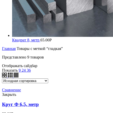
Квадрат 8, метр
65.00
Р
Главная
Товары с меткой “гладкая”
Представлено 9 товаров
Отображать сайдбар
Показать
9
24
36
Сравнение
Закрыть
Круг Ф 6,5, метр