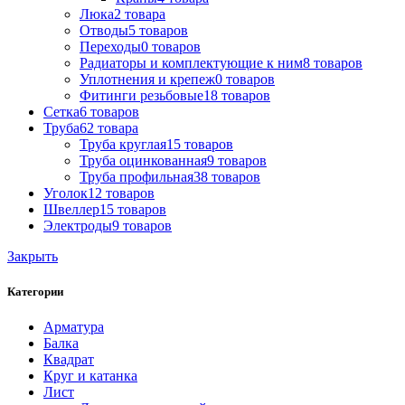
Люка
2
товара
Отводы
5
товаров
Переходы
0
товаров
Радиаторы и комплектующие к ним
8
товаров
Уплотнения и крепеж
0
товаров
Фитинги резьбовые
18
товаров
Сетка
6
товаров
Труба
62
товара
Труба круглая
15
товаров
Труба оцинкованная
9
товаров
Труба профильная
38
товаров
Уголок
12
товаров
Швеллер
15
товаров
Электроды
9
товаров
Закрыть
Категории
Арматура
Балка
Квадрат
Круг и катанка
Лист