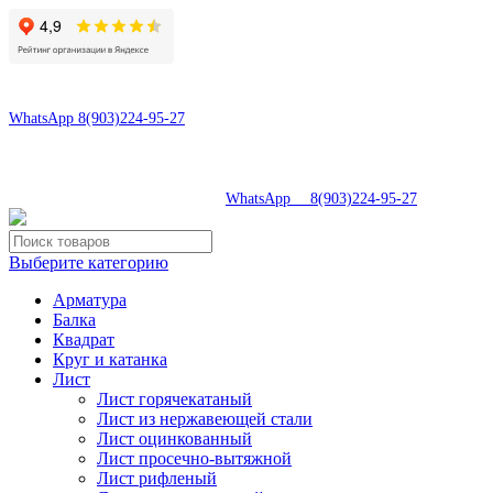
8(496)547-69-81
8(903)224-95-27
WhatsApp 8(903)224-95-27
tdsaturn@yandex.ru
Московская область, г.Сергиев Посад, Скобяное ш., д. 5А
8(496)547-69-81
|
WhatsApp 8(903)224-95-27
Выберите категорию
Арматура
Балка
Квадрат
Круг и катанка
Лист
Лист горячекатаный
Лист из нержавеющей стали
Лист оцинкованный
Лист просечно-вытяжной
Лист рифленый