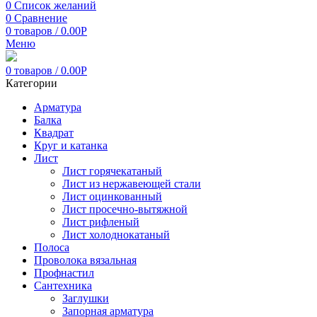
0
Список желаний
0
Сравнение
0
товаров
/
0.00
Р
Меню
0
товаров
/
0.00
Р
Категории
Арматура
Балка
Квадрат
Круг и катанка
Лист
Лист горячекатаный
Лист из нержавеющей стали
Лист оцинкованный
Лист просечно-вытяжной
Лист рифленый
Лист холоднокатаный
Полоса
Проволока вязальная
Профнастил
Сантехника
Заглушки
Запорная арматура