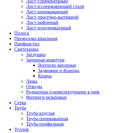
Лист горячекатаный
Лист из нержавеющей стали
Лист оцинкованный
Лист просечно-вытяжной
Лист рифленый
Лист холоднокатаный
Полоса
Проволока вязальная
Профнастил
Сантехника
Заглушки
Запорная арматура
Вентили запорные
Задвижки и фланцы
Краны
Люка
Отводы
Радиаторы и комплектующие к ним
Фитинги резьбовые
Сетка
Труба
Труба круглая
Труба оцинкованная
Труба профильная
Уголок