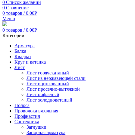
0
Список желаний
0
Сравнение
0
товаров
/
0.00
Р
Меню
0
товаров
/
0.00
Р
Категории
Арматура
Балка
Квадрат
Круг и катанка
Лист
Лист горячекатаный
Лист из нержавеющей стали
Лист оцинкованный
Лист просечно-вытяжной
Лист рифленый
Лист холоднокатаный
Полоса
Проволока вязальная
Профнастил
Сантехника
Заглушки
Запорная арматура