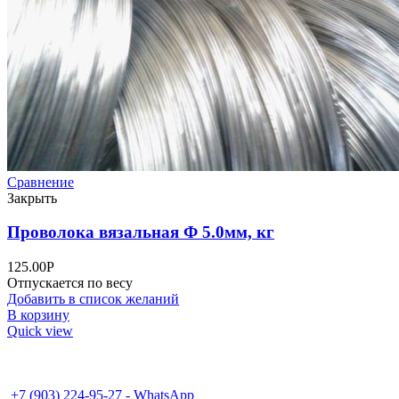
Сравнение
Закрыть
Проволока вязальная Ф 5.0мм, кг
125.00
Р
Отпускается по весу
Добавить в список желаний
В корзину
Quick view
+7 (495) 995-98-38
+7 (496) 547-69-81
+7 (496) 540-49-02
+7 (903) 224-95-27 - WhatsApp