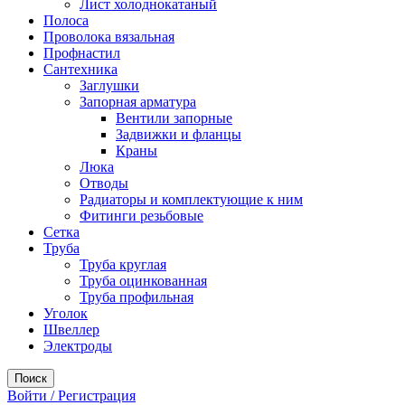
Лист холоднокатаный
Полоса
Проволока вязальная
Профнастил
Сантехника
Заглушки
Запорная арматура
Вентили запорные
Задвижки и фланцы
Краны
Люка
Отводы
Радиаторы и комплектующие к ним
Фитинги резьбовые
Сетка
Труба
Труба круглая
Труба оцинкованная
Труба профильная
Уголок
Швеллер
Электроды
Поиск
Войти / Регистрация