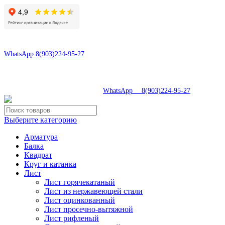
8(496)547-69-81
8(903)224-95-27
WhatsApp 8(903)224-95-27
tdsaturn@yandex.ru
Московская область, г.Сергиев Посад, Скобяное ш., д. 5А
8(496)547-69-81
|
WhatsApp 8(903)224-95-27
Выберите категорию
Арматура
Балка
Квадрат
Круг и катанка
Лист
Лист горячекатаный
Лист из нержавеющей стали
Лист оцинкованный
Лист просечно-вытяжной
Лист рифленый