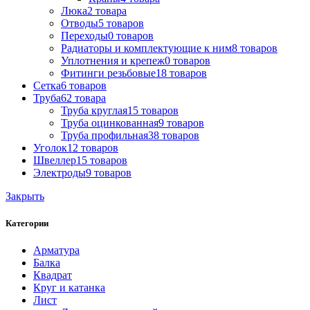
Люка
2
товара
Отводы
5
товаров
Переходы
0
товаров
Радиаторы и комплектующие к ним
8
товаров
Уплотнения и крепеж
0
товаров
Фитинги резьбовые
18
товаров
Сетка
6
товаров
Труба
62
товара
Труба круглая
15
товаров
Труба оцинкованная
9
товаров
Труба профильная
38
товаров
Уголок
12
товаров
Швеллер
15
товаров
Электроды
9
товаров
Закрыть
Категории
Арматура
Балка
Квадрат
Круг и катанка
Лист