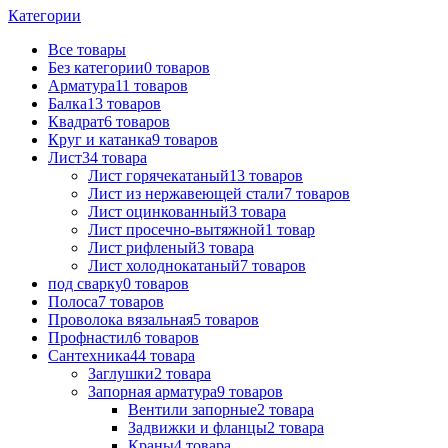
Категории
Все
товары
Без категории
0
товаров
Арматура
11
товаров
Балка
13
товаров
Квадрат
6
товаров
Круг и катанка
9
товаров
Лист
34
товара
Лист горячекатаный
13
товаров
Лист из нержавеющей стали
7
товаров
Лист оцинкованный
3
товара
Лист просечно-вытяжной
1
товар
Лист рифленый
3
товара
Лист холоднокатаный
7
товаров
под сварку
0
товаров
Полоса
7
товаров
Проволока вязальная
5
товаров
Профнастил
6
товаров
Сантехника
44
товара
Заглушки
2
товара
Запорная арматура
9
товаров
Вентили запорные
2
товара
Задвижки и фланцы
2
товара
Краны
4
товара