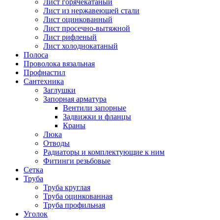
Лист горячекатаный
Лист из нержавеющей стали
Лист оцинкованный
Лист просечно-вытяжной
Лист рифленый
Лист холоднокатаный
Полоса
Проволока вязальная
Профнастил
Сантехника
Заглушки
Запорная арматура
Вентили запорные
Задвижки и фланцы
Краны
Люка
Отводы
Радиаторы и комплектующие к ним
Фитинги резьбовые
Сетка
Труба
Труба круглая
Труба оцинкованная
Труба профильная
Уголок